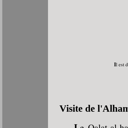
I
l est 
Visite de l'Alha
L
e Qalat-al-h