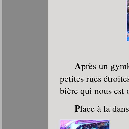
A
près un gymk
petites rues étroit
bière qui nous est o
P
lace à la dans