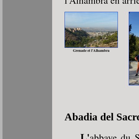
l'Alhambra en arri
Grenade et l'Alhambra
Abadia del Sacr
L'
abbaye du 