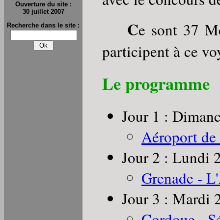
Ouverture du site :
30 juillet 2007
C
e sont 37 M
Recherche dans le site :
participent à ce vo
Le programme
Jour 1 : Diman
Aéroport de
Jour 2 : Lundi 
Grenade - L
Jour 3 : Mardi 
Cordoue - Sé