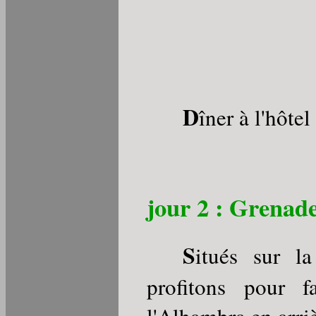
D
îner à l'hôte
jour 2 : Grenade
S
itués sur l
profitons pour 