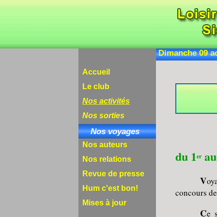
Dimanch
Accueil
Le club
Nos activités
Nos sorties
Nos voyages
Nos auteurs
du 1
au
er
Nos relations
Revue de presse
V
oy
Hum c'est bon!
concours d
Mises à jour
C
e 