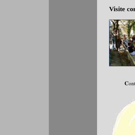
Visite c
C
on