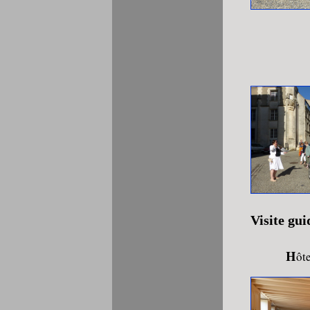
Visite gui
H
ôt