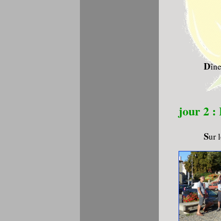
D
îne
jour 2
S
ur 