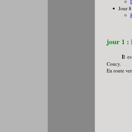
Jour 8
jour 1 
I
l e
Coucy.
En route ver