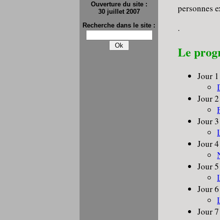
Ouverture du site :
personnes ex
30 juillet 2007
Recherche dans le site :
.
Le pro
Jour 1
Jour 2
Jour 3
Jour 4
Jour 5
Jour 6
Jour 7